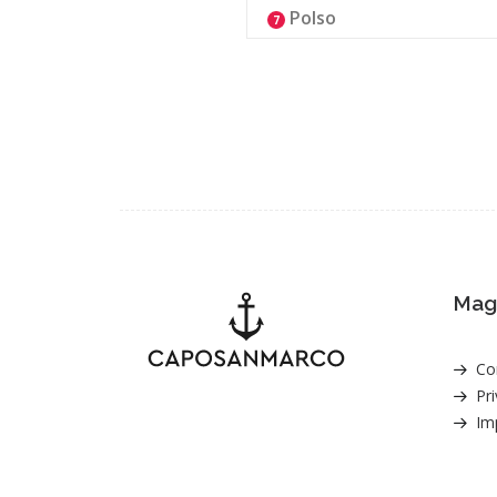
Polso
7
Magg
Con
Pri
Im