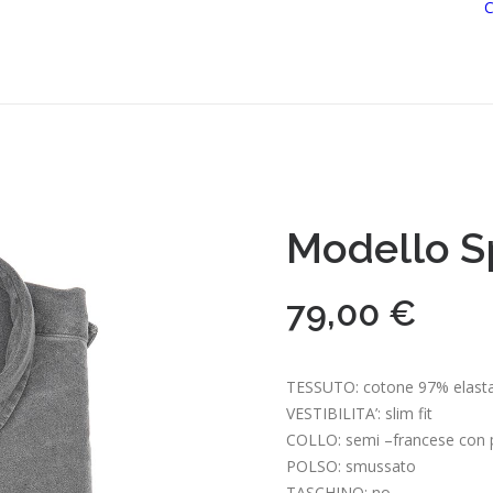
Modello S
79,00
€
TESSUTO: cotone 97% elas
VESTIBILITA’: slim fit
COLLO: semi –francese con p
POLSO: smussato
TASCHINO: no