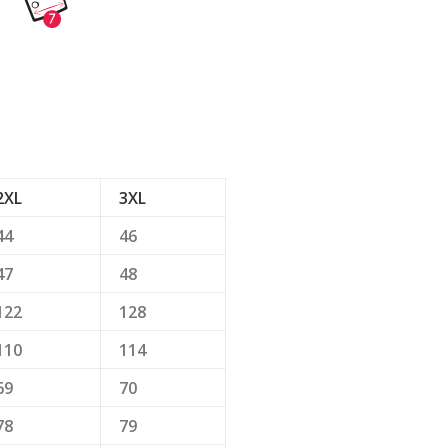
2XL
3XL
44
46
47
48
122
128
110
114
69
70
78
79