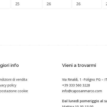
25
26
26
iori info
Vieni a trovarmi
dizioni di vendita
Via Rinaldi, 1 -Foligno PG – 
vacy policy
+39 333 560 3228
postazione cookie
info@caposanmarco.com
Dal lunedì pomeriggio al 
Mattina 10,30-13,00