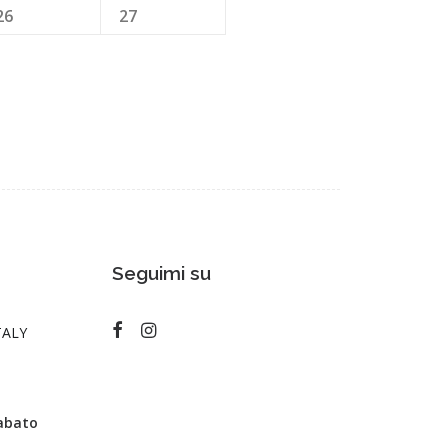
26
27
Seguimi su
ITALY
sabato