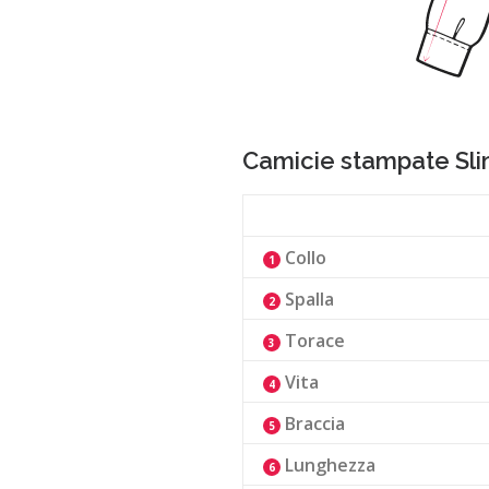
Camicie stampate Sli
Collo
1
Spalla
2
Torace
3
Vita
4
Braccia
5
Lunghezza
6