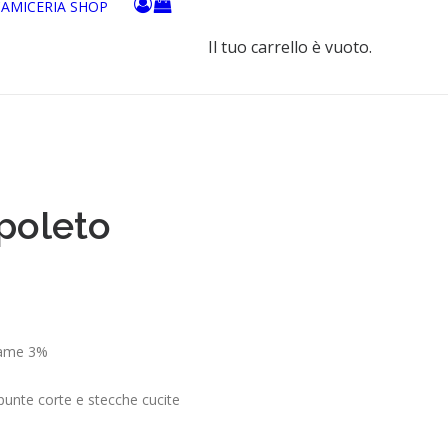
CAMICERIA
SHOP
Il tuo carrello è vuoto.
poleto
tame 3%
unte corte e stecche cucite