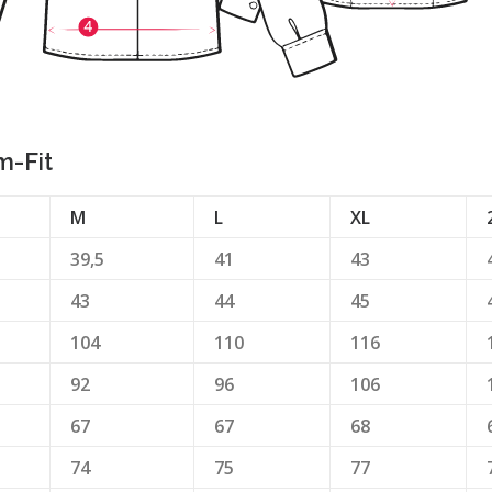
m-Fit
M
L
XL
39,5
41
43
43
44
45
104
110
116
92
96
106
67
67
68
74
75
77